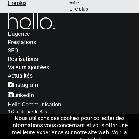
entre…
Lire plus
Lire plus
L'agence
Prestations
SEO
Réalisations
Valeurs ajoutées
Actualités
Instagram
LinkedIn
Hello Communication
9 Grande rue du Bas
Nous utilisons des cookies pour collecter des
21410 Fleurey sur Ouche
informations vous concernant et vous offrir une
NOUS TROUVER
meilleure expérience sur notre site web. Voir la
06 12 78 49 09