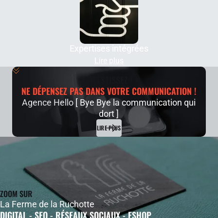
Expertises intégrées
Lire plus
INVESTISSEZ !
NE DÉPENSEZ PAS DANS VOTRE COMMUNICATION !
Agence Hello
[ Bye Bye la communication qui
dort ]
LIRE PLUS
ZOOM SUR
La Ferme de la Ruchotte
DIGITAL - SEO - RÉSEAUX SOCIAUX - ESHOP