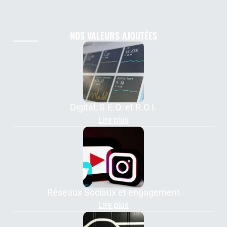
NOS VALEURS AJOUTÉES
Digital, S.E.O. et R.O.I.
Lire plus
Réseaux Sociaux et engagement
Lire plus