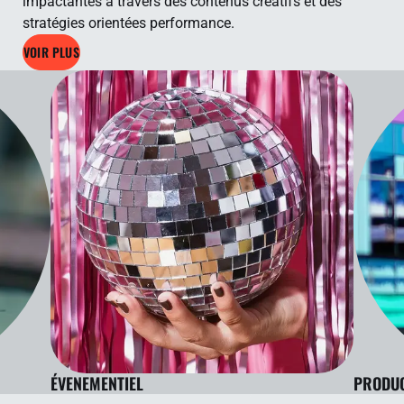
impactantes à travers des contenus créatifs et des
stratégies orientées performance.
VOIR PLUS
ÉVENEMENTIEL
PRODUC