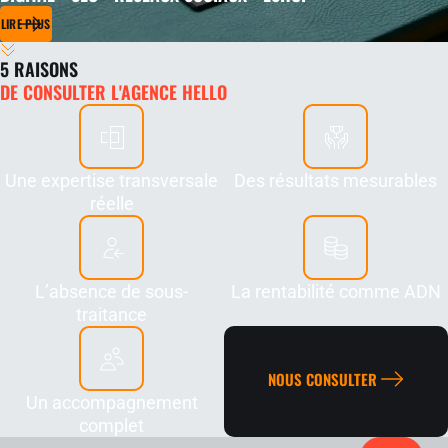
LIRE PLUS
5 RAISONS
DE CONSULTER L'AGENCE HELLO
Une expertise transversale
Des résultats mesurables
réelle
L’absence de sous-
La rentabilité comme ADN
traitance
NOUS CONSULTER
Un accompagnement
complet