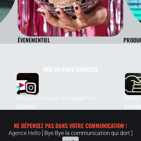
ÉVENEMENTIEL
PRODUC
NOS VALEURS AJOUTÉES
Réseaux Sociaux et engagement
Expert
Lire plus
Lire pl
INVESTISSEZ !
NE DÉPENSEZ PAS DANS VOTRE COMMUNICATION !
Agence Hello
[ Bye Bye la communication qui dort ]