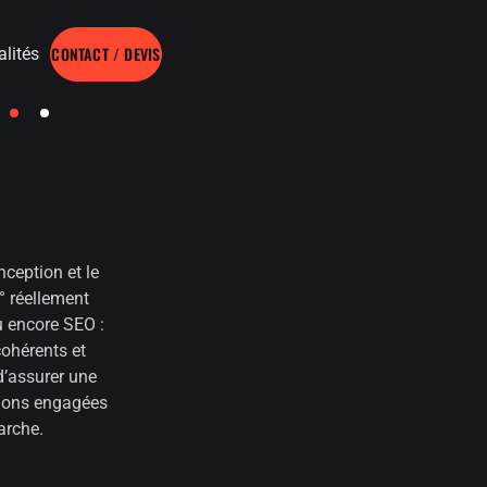
CONTACT / DEVIS
alités
ception et le
° réellement
u encore SEO :
cohérents et
d’assurer une
ctions engagées
arche.