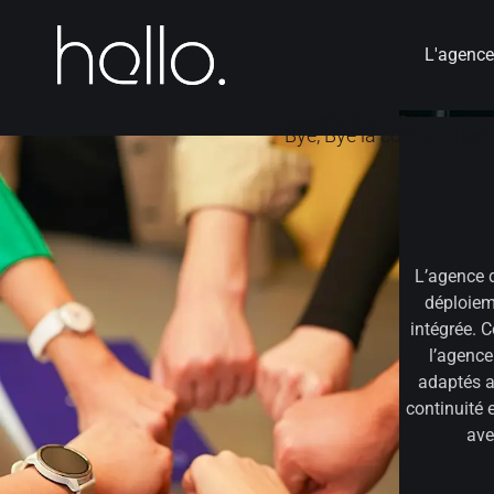
L'agenc
AGENCE HELLO
E R.O.I. EN ADN
X
IOVISUELLE
Bye, Bye la com qui dort 
L’agence 
déploiem
intégrée. 
l’agence
adaptés a
continuité 
ave