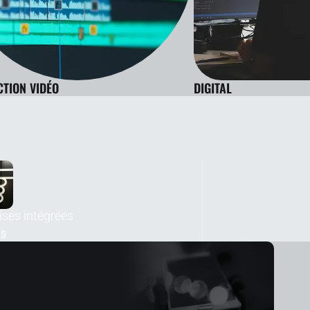
TION VIDÉO
DIGITAL
ises intégrées
us