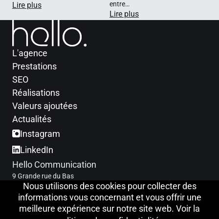
entre…
Lire plus
Lire plus
L'agence
Prestations
SEO
Réalisations
Valeurs ajoutées
Actualités
Instagram
LinkedIn
Hello Communication
9 Grande rue du Bas
Nous utilisons des cookies pour collecter des
21410 Fleurey sur Ouche
informations vous concernant et vous offrir une
NOUS TROUVER
meilleure expérience sur notre site web. Voir la
06 12 78 49 09