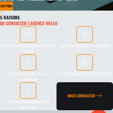
LIRE PLUS
5 RAISONS
DE CONSULTER L'AGENCE HELLO
Une expertise transversale
Des résultats mesurables
réelle
L’absence de sous-
La rentabilité comme ADN
traitance
NOUS CONSULTER
Un accompagnement
complet