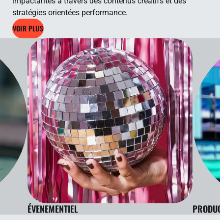
impactantes à travers des contenus créatifs et des
stratégies orientées performance.
VOIR PLUS
ÉVENEMENTIEL
PRODUC