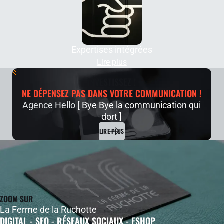
Expertises intégrées
Lire plus
INVESTISSEZ !
NE DÉPENSEZ PAS DANS VOTRE COMMUNICATION !
Agence Hello
[ Bye Bye la communication qui
dort ]
LIRE PLUS
ZOOM SUR
La Ferme de la Ruchotte
DIGITAL - SEO - RÉSEAUX SOCIAUX - ESHOP