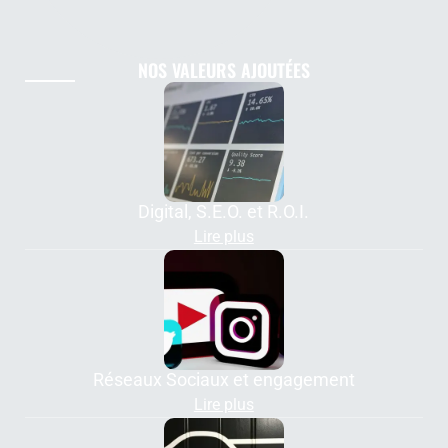
NOS VALEURS AJOUTÉES
Digital, S.E.O. et R.O.I.
Lire plus
Réseaux Sociaux et engagement
Lire plus